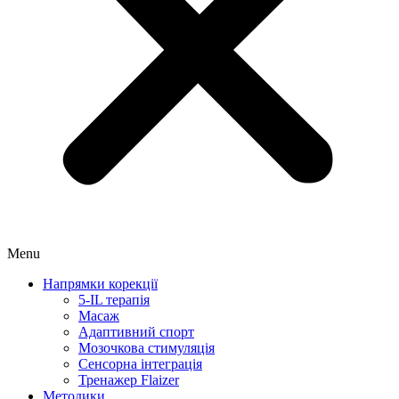
Menu
Напрямки корекції
5-IL терапія
Масаж
Адаптивний спорт
Мозочкова стимуляція
Сенсорна інтеграція
Тренажер Flaizer
Методики