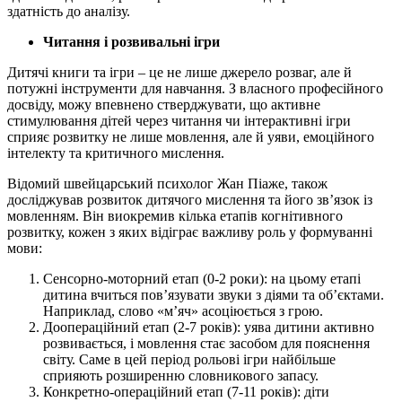
здатність до аналізу.
Читання і розвивальні ігри
Дитячі книги та ігри – це не лише джерело розваг, але й
потужні інструменти для навчання. З власного професійного
досвіду, можу впевнено стверджувати, що активне
стимулювання дітей через читання чи інтерактивні ігри
сприяє розвитку не лише мовлення, але й уяви, емоційного
інтелекту та критичного мислення.
Відомий швейцарський психолог Жан Піаже, також
досліджував розвиток дитячого мислення та його зв’язок із
мовленням. Він виокремив кілька етапів когнітивного
розвитку, кожен з яких відіграє важливу роль у формуванні
мови:
Сенсорно-моторний етап (0-2 роки): на цьому етапі
дитина вчиться пов’язувати звуки з діями та об’єктами.
Наприклад, слово «м’яч» асоціюється з грою.
Доопераційний етап (2-7 років): уява дитини активно
розвивається, і мовлення стає засобом для пояснення
світу. Саме в цей період рольові ігри найбільше
сприяють розширенню словникового запасу.
Конкретно-операційний етап (7-11 років): діти