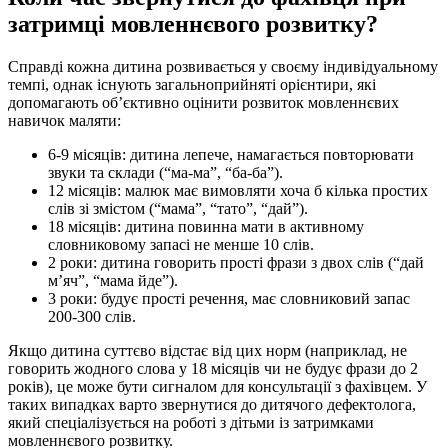
затримці мовленнєвого розвитку?
Справді кожна дитина розвивається у своєму індивідуальному
темпі, однак існують загальноприйняті орієнтири, які
допомагають об’єктивно оцінити розвиток мовленнєвих
навичок маляти:
6-9 місяців: дитина лепече, намагається повторювати
звуки та склади (“ма-ма”, “ба-ба”).
12 місяців: малюк має вимовляти хоча б кілька простих
слів зі змістом (“мама”, “тато”, “дай”).
18 місяців: дитина повинна мати в активному
словниковому запасі не менше 10 слів.
2 роки: дитина говорить прості фрази з двох слів (“дай
м’яч”, “мама йде”).
3 роки: будує прості речення, має словниковий запас
200-300 слів.
Якщо дитина суттєво відстає від цих норм (наприклад, не
говорить жодного слова у 18 місяців чи не будує фрази до 2
років), це може бути сигналом для консультації з фахівцем. У
таких випадках варто звернутися до дитячого дефектолога,
який спеціалізується на роботі з дітьми із затримками
мовленнєвого розвитку.