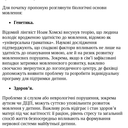
Для початку пропоную розглянути біологічні основи
мовлення:
Генетика.
Відомий лінгвіст Ноам Хомскі висунув теорію, що людина
володіє вродженою здатністю до мовлення, відомою як
«універсальна граматика». Наукові дослідження
підтверджують, що спадкові фактори впливають не лише на
здатність до опанування мовою, але й на ризик розвитку
мовленнєвих порушень. Зокрема, якщо в сім’ї зафіксовані
випадки затримки мовленнєвого розвитку, важливо
своєчасно звернутися до логопедичного центру, де фахівці
допоможуть виявити проблему та розробити індивідуальну
програму для підтримки дитини.
Здоров’я.
Проблеми зі слухом або неврологічні порушення, зокрема
аутизм чи ДЦП, можуть суттєво уповільнити розвиток
мовлення у дитини. Важливу роль відіграє і стан здоров’я
матері під час вагітності: її раціон, рівень стресу та загальний
спосіб життя безпосередньо впливають на формування
нервової системи майбутньої дитини.