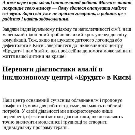
А вже через три місяці наполегливої роботи Максим значно
покращив свою вимову — йому вдалося опанувати майже
всі звуки. Зараз він уже не просто говорить, а робить це з
радістю і навіть задоволенням.
Завдяки індивідуальному підходу та наполегливості сім’ї, наш
маленький підопічний зробив великий крок уперед до світу
комунікації. Тож, якщо ви шукаєте дитячого логопеда або
дефектолога в Києві, звертайтеся до інклюзивного центру
«Ерудит» і пам’ятайте, що професійна допомога може змінити
життя вашої дитини на краще!
Переваги діагностики алалії в
інклюзивному центрі «Ерудит» в Києві
Наш центр оснащений сучасним обладнанням і пропонує
комфортні умови для роботи з дітьми, які мають особливі
потреби. У своїй діяльності ми використовуємо лише
перевірені, ефективні методи діагностики, що дозволяють
точно визначити мовленнєві труднощі та створити
індивідуальну програму терапії.