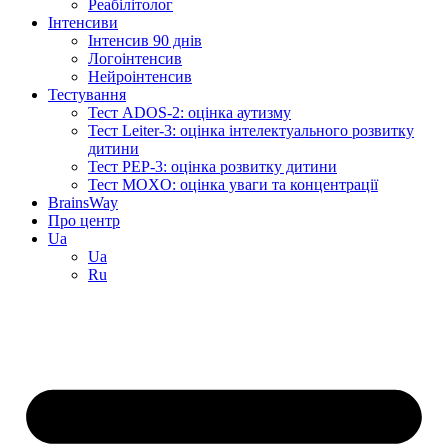
Реабілітолог
Інтенсиви
Інтенсив 90 днів
Логоінтенсив
Нейроінтенсив
Тестування
Тест ADOS-2: оцінка аутизму
Тест Leiter-3: оцінка інтелектуального розвитку
дитини
Тест PEP-3: оцінка розвитку дитини
Тест MOXO: оцінка уваги та концентрації
BrainsWay
Про центр
Ua
Ua
Ru