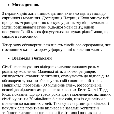
Мозок дитини.
З перших днів життя мозок дитини активно адаптується до
сприйняття мовлення. Дослідниця Патриція Кулл описує цей
процес як «громадянство мозку»: у ранньому віці немовлята
здатні розпізнавати звуки будь-якої мови світу, однак
поступово їхній мозок фокусується на звуках рідної мови, що
сприяє її засвоєнню.
Тепер хочу обговорити важливість сімейного середовища, яке
є основним каталізатором у формуванні мовлення малят:
Взаємодія з батьками
Сімейне спілкування відіграє критично важливу роль у
розвитку мовлення. Маленькі діти, з якими регулярно
спілкуються, ставлять запитання, стимулюють до відповіді та
обговорення, значно збільшують свій словниковий запас.
Наприклад, програма «30 мільйонів слів», розроблена на
основі дослідження американських вчених Бетті Харт і Тодда
Ріслі, показала, що до трьох років діти з мовленнєво активних
сімей чують на 30 мільйонів більше слів, ніж їх однолітки з
мовленнєво пасивних сімей. Така суттєва різниця в кількості
почутих слів позитивно впливає на загальні когнітивні
здібності дитини, розширюючи її світогляд і розвиваючи