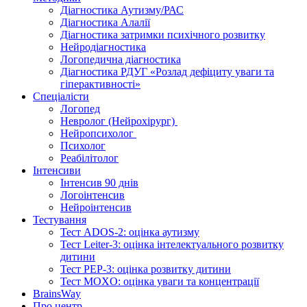
Діагностика Аутизму/РАС
Діагностика Алалії
Діагностика затримки психічного розвитку
Нейродіагностика
Логопедична діагностика
Діагностика РДУГ «Розлад дефіциту уваги та
гіперактивності»
Спеціалісти
Логопед
Невролог (Нейрохірург)
Нейропсихолог
Психолог
Реабілітолог
Інтенсиви
Інтенсив 90 днів
Логоінтенсив
Нейроінтенсив
Тестування
Тест ADOS-2: оцінка аутизму
Тест Leiter-3: оцінка інтелектуального розвитку
дитини
Тест PEP-3: оцінка розвитку дитини
Тест MOXO: оцінка уваги та концентрації
BrainsWay
Про центр