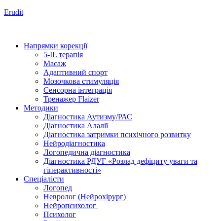
Erudit
Напрямки корекції
5-IL терапія
Масаж
Адаптивний спорт
Мозочкова стимуляція
Сенсорна інтеграція
Тренажер Flaizer
Методики
Діагностика Аутизму/РАС
Діагностика Алалії
Діагностика затримки психічного розвитку
Нейродіагностика
Логопедична діагностика
Діагностика РДУГ «Розлад дефіциту уваги та
гіперактивності»
Спеціалісти
Логопед
Невролог (Нейрохірург)
Нейропсихолог
Психолог