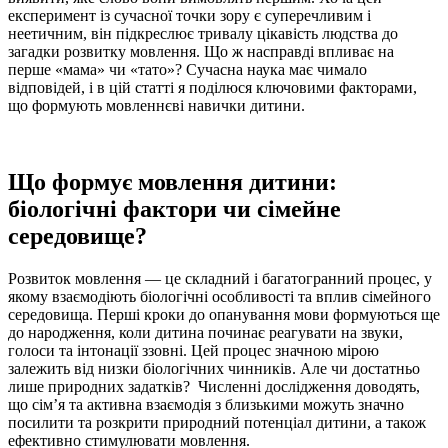
експеримент із сучасної точки зору є суперечливим і
неетичним, він підкреслює тривалу цікавість людства до
загадки розвитку мовлення. Що ж насправді впливає на
перше «мама» чи «тато»? Сучасна наука має чимало
відповідей, і в цій статті я поділюся ключовими факторами,
що формують мовленнєві навички дитини.
Що формує мовлення дитини:
біологічні фактори чи сімейне
середовище?
Розвиток мовлення — це складний і багатогранний процес, у
якому взаємодіють біологічні особливості та вплив сімейного
середовища. Перші кроки до опанування мови формуються ще
до народження, коли дитина починає реагувати на звуки,
голоси та інтонації ззовні. Цей процес значною мірою
залежить від низки біологічних чинників. Але чи достатньо
лише природних задатків? Численні дослідження доводять,
що сім’я та активна взаємодія з близькими можуть значно
посилити та розкрити природний потенціал дитини, а також
ефективно стимулювати мовлення.