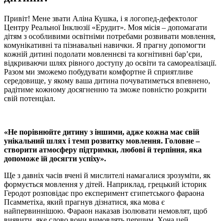
Привіт! Мене звати Аліна Кушка, і я логопед-дефектолог
Центру Реальної Інклюзії «Ерудит». Моя місія – допомагати
дітям з особливими освітніми потребами розвивати мовлення,
комунікативні та пізнавальні навички. Я прагну допомогти
кожній дитині подолати мовленнєві та когнітивні бар’єри,
відкриваючи шлях рівного доступу до освіти та самореалізації.
Разом ми зможемо побудувати комфортне й сприятливе
середовище, у якому ваша дитина почуватиметься впевнено,
радітиме кожному досягненню та зможе повністю розкрити
свій потенціал.
«Не порівнюйте дитину з іншими, адже кожна має свій
унікальний шлях і темп розвитку мовлення. Головне –
створити атмосферу підтримки, любові й терпіння, яка
допоможе їй досягти успіху».
Ще з давніх часів вчені й мислителі намагалися зрозуміти, як
формується мовлення у дітей. Наприклад, грецький історик
Геродот розповідає про експеримент єгипетського фараона
Псамметіха, який прагнув дізнатися, яка мова є
найпервиннішою. Фараон наказав ізолювати немовлят, щоб
виявити, яке слово вони вимовлять першим. Хоча цей