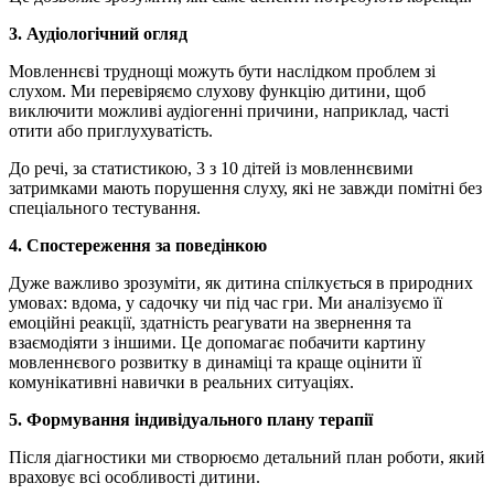
3. Аудіологічний огляд
Мовленнєві труднощі можуть бути наслідком проблем зі
слухом. Ми перевіряємо слухову функцію дитини, щоб
виключити можливі аудіогенні причини, наприклад, часті
отити або приглухуватість.
До речі, за статистикою, 3 з 10 дітей із мовленнєвими
затримками мають порушення слуху, які не завжди помітні без
спеціального тестування.
4. Спостереження за поведінкою
Дуже важливо зрозуміти, як дитина спілкується в природних
умовах: вдома, у садочку чи під час гри. Ми аналізуємо її
емоційні реакції, здатність реагувати на звернення та
взаємодіяти з іншими. Це допомагає побачити картину
мовленнєвого розвитку в динаміці та краще оцінити її
комунікативні навички в реальних ситуаціях.
5. Формування індивідуального плану терапії
Після діагностики ми створюємо детальний план роботи, який
враховує всі особливості дитини.