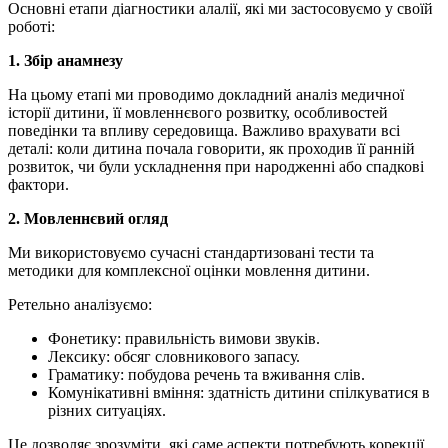
Основні етапи діагностики алалії, які ми застосовуємо у своїй
роботі:
1. Збір анамнезу
На цьому етапі ми проводимо докладний аналіз медичної
історії дитини, її мовленнєвого розвитку, особливостей
поведінки та впливу середовища. Важливо врахувати всі
деталі: коли дитина почала говорити, як проходив її ранній
розвиток, чи були ускладнення при народженні або спадкові
фактори.
2. Мовленнєвий огляд
Ми використовуємо сучасні стандартизовані тести та
методики для комплексної оцінки мовлення дитини.
Ретельно аналізуємо:
Фонетику: правильність вимови звуків.
Лексику: обсяг словникового запасу.
Граматику: побудова речень та вживання слів.
Комунікативні вміння: здатність дитини спілкуватися в
різних ситуаціях.
Це дозволяє зрозуміти, які саме аспекти потребують корекції.