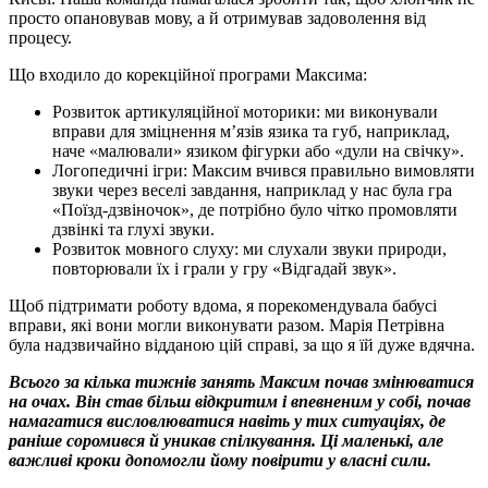
просто опановував мову, а й отримував задоволення від
процесу.
Що входило до корекційної програми Максима:
Розвиток артикуляційної моторики: ми виконували
вправи для зміцнення м’язів язика та губ, наприклад,
наче «малювали» язиком фігурки або «дули на свічку».
Логопедичні ігри: Максим вчився правильно вимовляти
звуки через веселі завдання, наприклад у нас була гра
«Поїзд-дзвіночок», де потрібно було чітко промовляти
дзвінкі та глухі звуки.
Розвиток мовного слуху: ми слухали звуки природи,
повторювали їх і грали у гру «Відгадай звук».
Щоб підтримати роботу вдома, я порекомендувала бабусі
вправи, які вони могли виконувати разом. Марія Петрівна
була надзвичайно відданою цій справі, за що я їй дуже вдячна.
Всього за кілька тижнів занять Максим почав змінюватися
на очах. Він став більш відкритим і впевненим у собі, почав
намагатися висловлюватися навіть у тих ситуаціях, де
раніше соромився й уникав спілкування. Ці маленькі, але
важливі кроки допомогли йому повірити у власні сили.