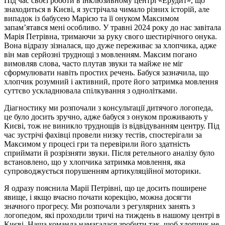
Під час своєї роботи в інклюзивному центрі «Ерудит», що
знаходиться в Києві, я зустрічала чимало різних історій, але
випадок із бабусею Марією та її онуком Максимом
запам’ятався мені особливо. У травні 2024 року до нас завітала
Марія Петрівна, тримаючи за руку свого шестирічного онука.
Вона відразу зізналася, що дуже переживає за хлопчика, адже
він мав серйозні труднощі з мовленням. Максим погано
вимовляв слова, часто плутав звуки та майже не міг
сформулювати навіть простих речень. Бабуся зазначила, що
хлопчик розумний і активний, проте його затримка мовлення
суттєво ускладнювала спілкування з однолітками.
Діагностику ми розпочали з консультації дитячого логопеда,
це було досить зручно, адже бабуся з онуком проживають у
Києві, тож не виникло труднощів із відвідуванням центру. Під
час зустрічі фахівці провели низку тестів, спостерігали за
Максимом у процесі гри та перевірили його здатність
сприймати й розрізняти звуки. Після ретельного аналізу було
встановлено, що у хлопчика затримка мовлення, яка
супроводжується порушенням артикуляційної моторики.
Я одразу пояснила Марії Петрівні, що це досить поширене
явище, і якщо вчасно почати корекцію, можна досягти
значного прогресу. Ми розпочали з регулярних занять з
логопедом, які проходили тричі на тиждень в нашому центрі в
Києві. Наша команда намагалася зробити так, щоб хлопчик не