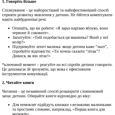
1. Говоріть більше
Спілкування – це найпростіший та найефективніший спосіб
сприяти розвитку мовлення у дитини. Не бійтеся коментувати
навіть найбуденніші речі:
Опишіть, що ви робите: «Я зараз нарізаю яблуко, воно
червоне й соковите».
Запитуйте: «Тобі подобається ця машинка? Який у неї
колір?»
Підтримуйте лепет малюка: якщо дитина каже “льот”,
спробуйте відповісти: «Ти хочеш сказати “літак”?
Дивися, як він літає!»
*ключовий момент – реагуйте на всі спроби дитини говорити.
Це допомагає їй зрозуміти, що мова є ефективним
інструментом комунікації.
2. Читайте книги
Читання – це незамінний спосіб розширити словниковий
запас дитини. Обирайте книги відповідно до віку:
Для немовлят підійдуть книжки з великими малюнками
та простими словами, наприклад, «Перша книга для
малюків».