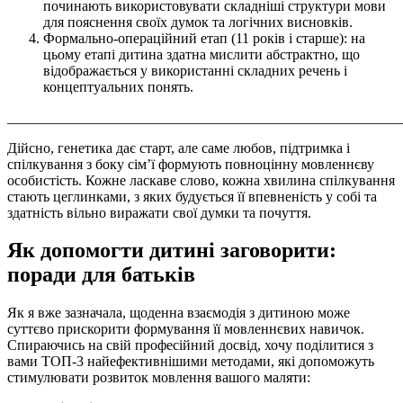
починають використовувати складніші структури мови
для пояснення своїх думок та логічних висновків.
Формально-операційний етап (11 років і старше): на
цьому етапі дитина здатна мислити абстрактно, що
відображається у використанні складних речень і
концептуальних понять.
_______________________________________________________
Дійсно, генетика дає старт, але саме любов, підтримка і
спілкування з боку сім’ї формують повноцінну мовленнєву
особистість. Кожне ласкаве слово, кожна хвилина спілкування
стають цеглинками, з яких будується її впевненість у собі та
здатність вільно виражати свої думки та почуття.
Як допомогти дитині заговорити:
поради для батьків
Як я вже зазначала, щоденна взаємодія з дитиною може
суттєво прискорити формування її мовленнєвих навичок.
Спираючись на свій професійний досвід, хочу поділитися з
вами ТОП-3 найефективнішими методами, які допоможуть
стимулювати розвиток мовлення вашого маляти: