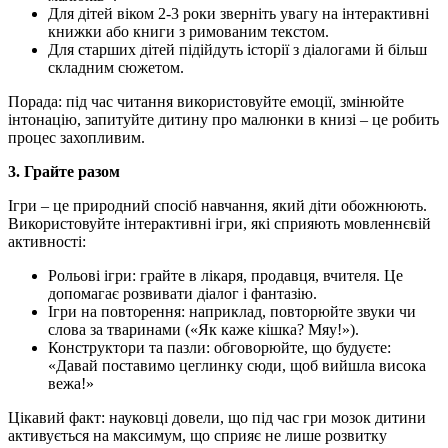
Для дітей віком 2-3 роки зверніть увагу на інтерактивні
книжки або книги з римованим текстом.
Для старших дітей підійдуть історії з діалогами й більш
складним сюжетом.
Порада: під час читання використовуйте емоції, змінюйте
інтонацію, запитуйте дитину про малюнки в книзі – це робить
процес захопливим.
3. Грайте разом
Ігри – це природний спосіб навчання, який діти обожнюють.
Використовуйте інтерактивні ігри, які сприяють мовленнєвій
активності:
Рольові ігри: грайте в лікаря, продавця, вчителя. Це
допомагає розвивати діалог і фантазію.
Ігри на повторення: наприклад, повторюйте звуки чи
слова за тваринами («Як каже кішка? Мяу!»).
Конструктори та пазли: обговорюйте, що будуєте:
«Давай поставимо цеглинку сюди, щоб вийшла висока
вежа!»
Цікавий факт: науковці довели, що під час гри мозок дитини
активується на максимум, що сприяє не лише розвитку